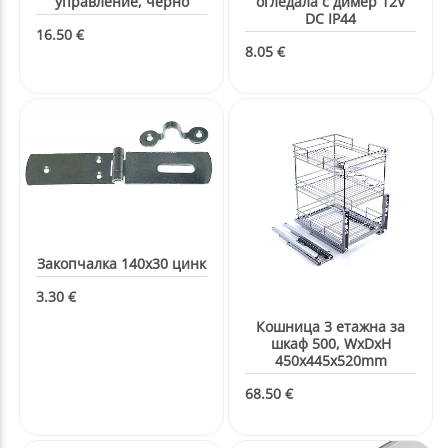
Кошница 3 етажна за
шкаф 500, WxDxH
450x445x520mm
68.50 €
Странична лайсна за
плот 4
см,H40xW4xL640mm,
Кошница 3 етажна за
сива
шкаф 400, WxDxH
450x350x520mm
3.40 €
61.00 €