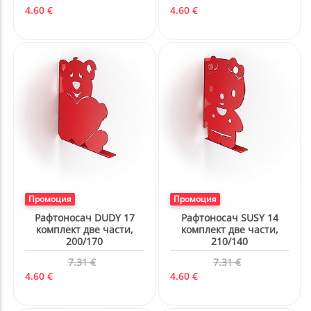
Промоция
Промоция
Рафтоносач SUSY 14
Рафтоносач BUBU
комплект две части,
комплект две части,
210/140
188/182
7.31 €
7.31 €
4.60 €
4.60 €
Промоция
Промоция
Основа за греда
Комплект градински
100/100/150
инструменти 3 бр.
9.00 €
33.89 €