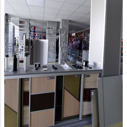
VidaVint
Начало
За нас
Контакти