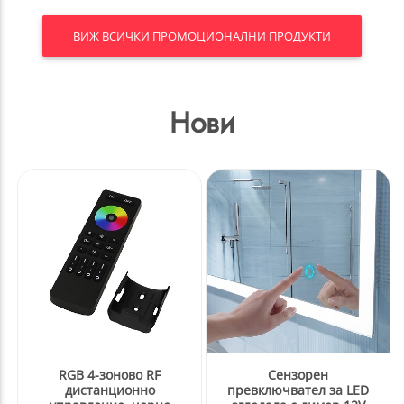
RGB 4-зоново RF
Сензорен
дистанционно
превключвател за LED
управление, черно
огледала с димер 12V
DC IP44
16.50 €
8.05 €
Закопчалка 140x30 цинк
3.30 €