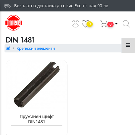
Безплатна доставка до офис Еконт: над 90 лв
0
0
DIN 1481
Крепежни елементи
Пружинен щифт
DIN1481