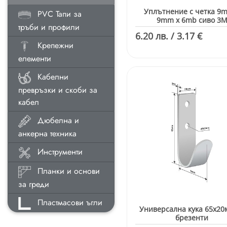
Уплътнение с четка 9
PVC Тапи за
9mm x 6mb сиво 3
тръби и профили
6.20 лв. / 3.17 €
Крепежни
елементи
Кабелни
превръзки и скоби за
кабел
Дюбелна и
анкерна техника
Инструменти
Планки и основи
за греди
Пластмасови ъгли
Универсална кука 65х20
брезенти