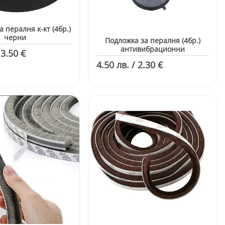
 пералня к-кт (4бр.)
черни
Подложка за пералня (4бр.)
антивибрационни
 3.50 €
4.50 лв. / 2.30 €