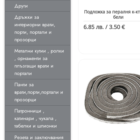
Други
Подложка за пералня к-кт 
Дръжки за
бели
интериорни врати,
6.85 лв. / 3.50 €
порти, портали и
прозорци
Метални кутии , ролки
, орнаменти за
плъзгащи врати и
портали
Панти за
врати,порти,портали и
прозорци
Патронници ,
катинари , чукала ,
табелки и шпионки
Резета и заключвания