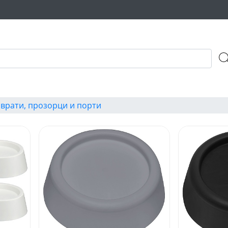
 врати, прозорци и порти