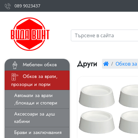
089 9023437
Други
Обков за
Мебелен обков
Обков за врати,
прозорци и порти
Автомати за врати
,блокади и стопери
Аксесоари за душ
кабини
Брави и заключвания