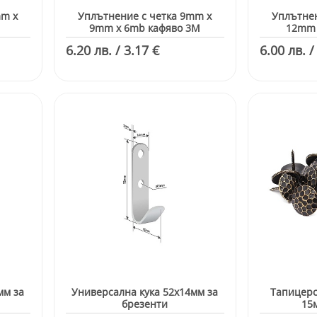
mm x
Уплътнение с четка 9mm x
Уплътнен
M
9mm x 6mb кафяво 3M
12mm 
6.20 лв. / 3.17 €
6.00 лв. /
мм за
Универсална кука 52х14мм за
Тапицерс
брезенти
15