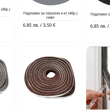
(4бр.)
Подложки за пералня к-кт (4бр.)
Подложки за
сиви
6.85 лв. / 3.50 €
6.85 лв. /