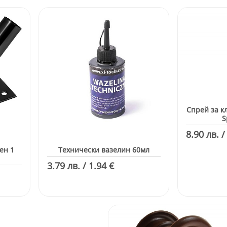
Спрей за к
S
8.90 лв. /
ен 1
Технически вазелин 60мл
3.79 лв. / 1.94 €