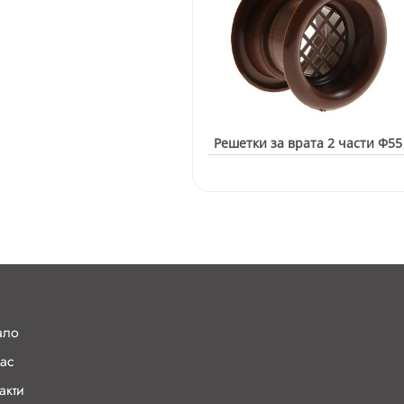
Решетки за врата 2 части Ф55
ало
ас
акти