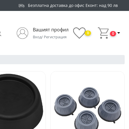
Безплатна доставка до офис Еконт: над 90 лв
Вашият профил
0
0
Вход/ Регистрация