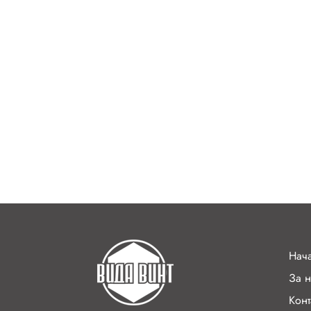
Нач
За н
Конт