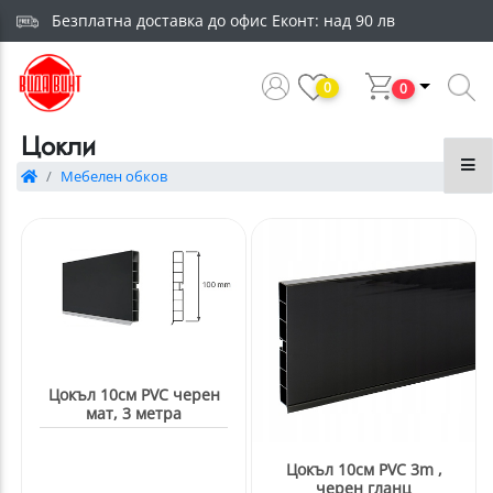
Безплатна доставка до офис Еконт: над 90 лв
0
0
Цокли
Мебелен обков
Цокъл 10см PVC черен
мат, 3 метра
Цокъл 10см PVC 3m ,
черен гланц