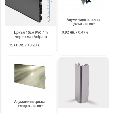
Алуминиев ъгъл за
цокъл - инокс
0.92 лв. / 0.47 €
Цокъл 10см PVC 4m
черен мат Volpato
35.60 лв. / 18.20 €
Aлуминиев цокъл -
гладък - инокс