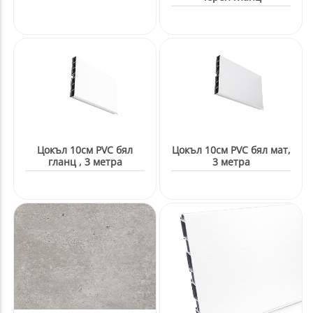
Цокъл 10см PVC бял
Цокъл 10см PVC бял мат,
гланц , 3 метра
3 метра