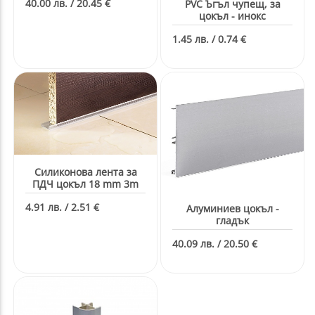
40.00 лв. / 20.45 €
PVC Ъгъл чупещ, за
цокъл - инокс
1.45 лв. / 0.74 €
Силиконова лента за
ПДЧ цокъл 18 mm 3m
4.91 лв. / 2.51 €
Aлуминиев цокъл -
гладък
40.09 лв. / 20.50 €