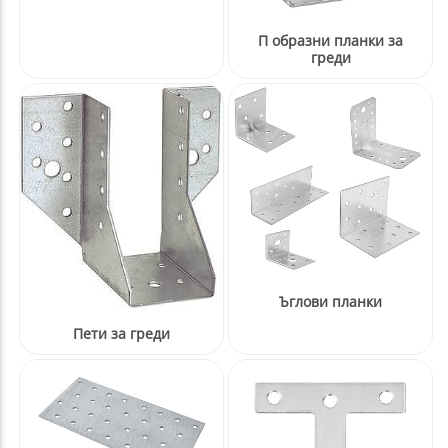
П образни планки за
греди
Ъглови планки
Пети за греди