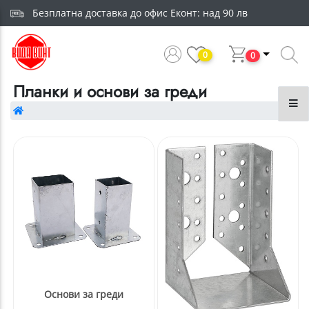
Безплатна доставка до офис Еконт: над 90 лв
0
0
Планки и основи за греди
Основи за греди